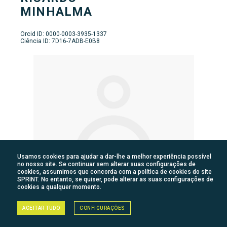
MINHALMA
Orcid ID: 0000-0003-3935-1337
Ciência ID: 7D16-7ADB-E0B8
Usamos cookies para ajudar a dar-lhe a melhor experiência possível
no nosso site. Se continuar sem alterar suas configurações de
cookies, assumimos que concorda com a política de cookies do site
SPRINT. No entanto, se quiser, pode alterar as suas configurações de
cookies a qualquer momento.
RUI
SILVA
ACEITAR TUDO
CONFIGURAÇÕES