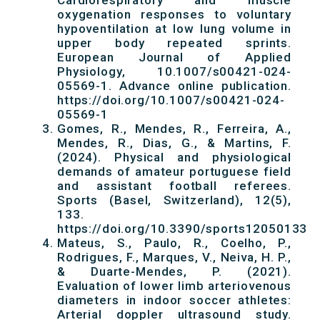
Cardiorespiratory and muscle
oxygenation responses to voluntary
hypoventilation at low lung volume in
upper body repeated sprints.
European Journal of Applied
Physiology, 10.1007/s00421-024-
05569-1. Advance online publication.
https://doi.org/10.1007/s00421-024-
05569-1
Gomes, R., Mendes, R., Ferreira, A.,
Mendes, R., Dias, G., & Martins, F.
(2024). Physical and physiological
demands of amateur portuguese field
and assistant football referees.
Sports (Basel, Switzerland), 12(5),
133.
https://doi.org/10.3390/sports12050133
Mateus, S., Paulo, R., Coelho, P.,
Rodrigues, F., Marques, V., Neiva, H. P.,
& Duarte-Mendes, P. (2021).
Evaluation of lower limb arteriovenous
diameters in indoor soccer athletes:
Arterial doppler ultrasound study.