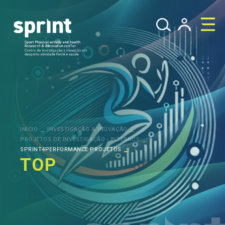
_
_
INÍCIO
INVESTIGAÇÃO & INOVAÇÃO
_
PROJETOS DE INVESTIGAÇÃO - INTERNOS
_
SPRINT4PERFORMANCE PROJETOS
TOP